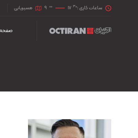
00
30
ساعات کاری :
17
9
مسیریابی
صفحه 