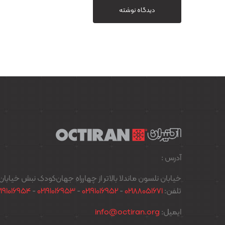
دیدگاه نوشته
آدرس :
خیابان نلسون ماندلا بالاتر از چهارراه جهان‌کودک نبش خیابان پدیدار پل
تلفن:
02188051671
-
02191016952
-
02191016953
-
2191016954
ایمیل:
info@octiran.org