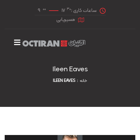
00
30
ساعات کاری :
17
9
مسیریابی
Ileen Eaves
خانه
ILEEN EAVES