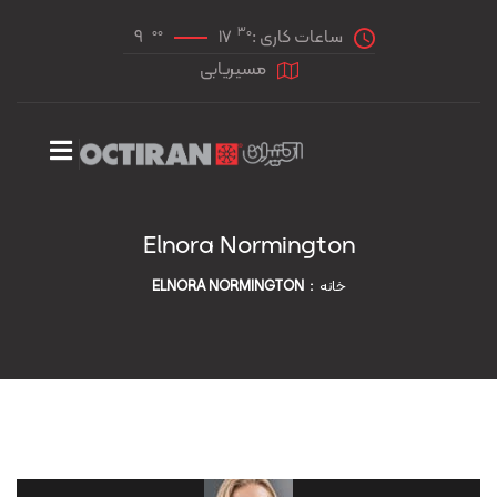
00
30
ساعات کاری :
17
9
مسیریابی
Elnora Normington
خانه
ELNORA NORMINGTON