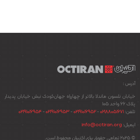
آدرس :
خیابان نلسون ماندلا بالاتر از چهارراه جهان‌کودک نبش خیابان پدیدار
پلاک ۶۶ واحد ۱۰۵
تلفن:
02188051671
-
02191016952
-
02191016953
-
02191016954
ایمیل:
info@octiran.org
© 2025 تمامی حقوق برای اکتیران محفوظ است.