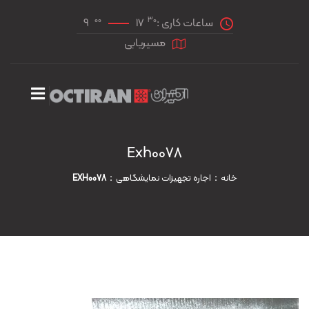
00
30
ساعات کاری :
17
9
مسیریابی
Exh0078
خانه
اجاره تجهیزات نمایشگاهی
EXH0078