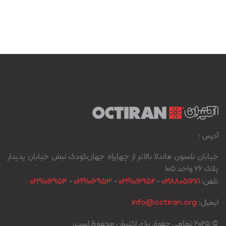
آدرس :
خیابان نلسون ماندلا بالاتر از چهارراه جهان‌کودک نبش خیابان پدیدار
پلاک ۶۶ واحد ۱۰۵
تلفن:
02188051671
-
02191016952
-
02191016953
-
02191016954
ایمیل:
info@octiran.org
© 2025 تمامی حقوق برای اکتیران محفوظ است.