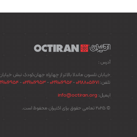
آدرس :
خیابان نلسون ماندلا بالاتر از چهارراه جهان‌کودک نبش خیابان پدیدار پل
تلفن:
02188051671
-
02191016952
-
02191016953
-
2191016954
ایمیل:
info@octiran.org
© 2025 تمامی حقوق برای اکتیران محفوظ است.