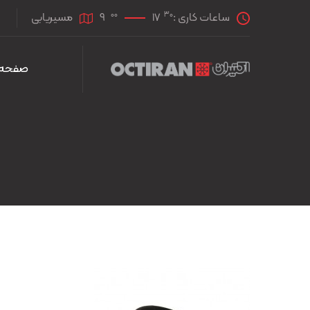
00
30
ساعات کاری :
17
9
مسیریابی
صفحه 