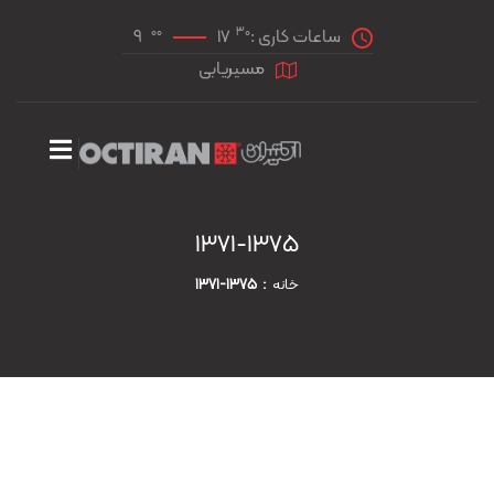
00
30
ساعات کاری :
17
9
مسیریابی
1371-1375
خانه
1371-1375