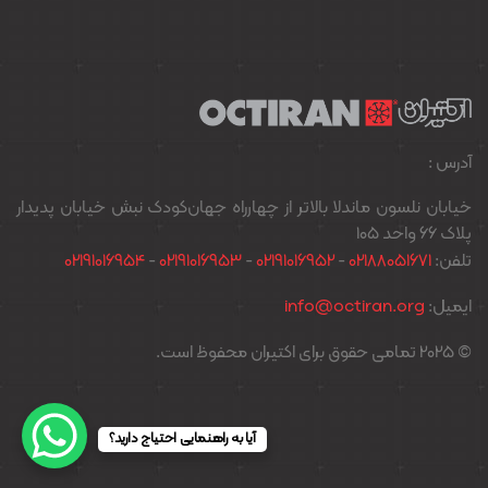
آدرس :
خیابان نلسون ماندلا بالاتر از چهارراه جهان‌کودک نبش خیابان پدیدار
پلاک ۶۶ واحد ۱۰۵
تلفن:
02188051671
-
02191016952
-
02191016953
-
02191016954
ایمیل:
info@octiran.org
© 2025 تمامی حقوق برای اکتیران محفوظ است.
آیا به راهنمایی احتیاج دارید؟