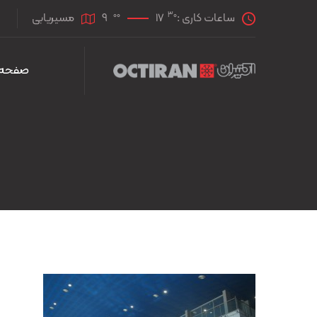
00
30
ساعات کاری :
17
9
مسیریابی
صفحه 