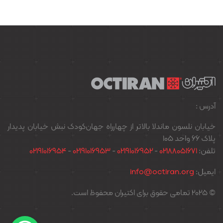
آدرس :
خیابان نلسون ماندلا بالاتر از چهارراه جهان‌کودک نبش خیابان پدیدار
پلاک ۶۶ واحد ۱۰۵
تلفن:
02188051671
-
02191016952
-
02191016953
-
02191016954
ایمیل:
info@octiran.org
© 2025 تمامی حقوق برای اکتیران محفوظ است.