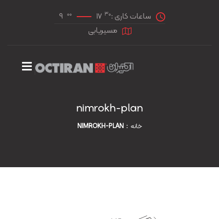
00
30
ساعات کاری :
17
9
مسیریابی
nimrokh-plan
خانه
NIMROKH-PLAN