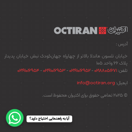
آدرس :
خیابان نلسون ماندلا بالاتر از چهارراه جهان‌کودک نبش خیابان پدیدار
پلاک ۶۶ واحد ۱۰۵
تلفن:
02188051671
-
02191016952
-
02191016953
-
02191016954
ایمیل:
info@octiran.org
© 2025 تمامی حقوق برای اکتیران محفوظ است.
آیا به راهنمایی احتیاج دارید؟