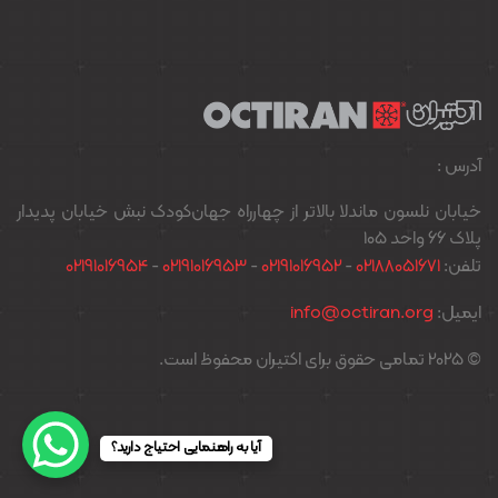
آدرس :
خیابان نلسون ماندلا بالاتر از چهارراه جهان‌کودک نبش خیابان پدیدار
پلاک ۶۶ واحد ۱۰۵
تلفن:
02188051671
-
02191016952
-
02191016953
-
02191016954
ایمیل:
info@octiran.org
© 2025 تمامی حقوق برای اکتیران محفوظ است.
آیا به راهنمایی احتیاج دارید؟