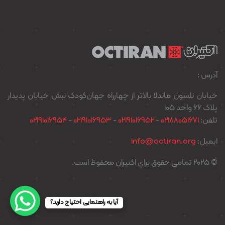
آدرس :
خیابان نلسون ماندلا بالاتر از چهارراه جهان‌کودک نبش خیابان پدیدار
پلاک ۶۶ واحد ۱۰۵
تلفن:
02188051671
-
02191016952
-
02191016953
-
02191016954
ایمیل:
info@octiran.org
© 2025 تمامی حقوق برای اکتیران محفوظ است.
آیا به راهنمایی احتیاج دارید؟