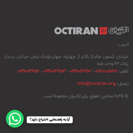
آدرس :
خیابان نلسون ماندلا بالاتر از چهارراه جهان‌کودک نبش خیابان پدیدار
پلاک ۶۶ واحد ۱۰۵
تلفن:
02188051671
-
02191016952
-
02191016953
-
02191016954
ایمیل:
info@octiran.org
© 2025 تمامی حقوق برای اکتیران محفوظ است.
آیا به راهنمایی احتیاج دارید؟