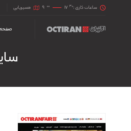
00
30
ساعات کاری :
17
9
مسیریابی
صفحه 
سایت