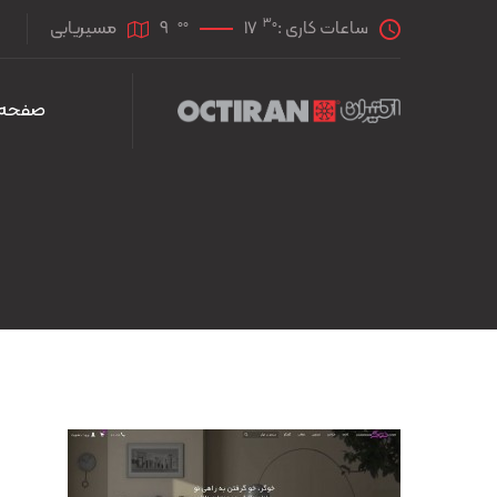
00
30
ساعات کاری :
17
9
مسیریابی
صفحه 