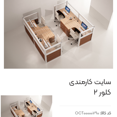
سایت کارمندی
کلور ۲
کد کالا:
OCT00000790