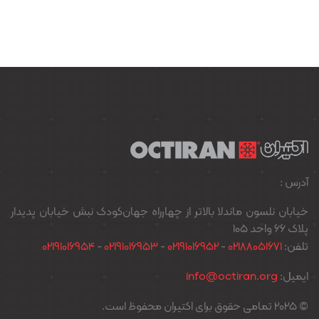
آدرس :
خیابان نلسون ماندلا بالاتر از چهارراه جهان‌کودک نبش خیابان پدیدار
پلاک ۶۶ واحد ۱۰۵
تلفن:
02188051671
-
02191016952
-
02191016953
-
02191016954
ایمیل:
info@octiran.org
© 2025 تمامی حقوق برای اکتیران محفوظ است.