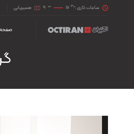
00
30
ساعات کاری :
17
9
مسیریابی
صفحه 
گروه پن