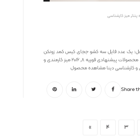
,
 پنتا
ميز کارشناسی
ندی و کارشناسی ساشا کد کالا: OCT00001296 شامل: یک عدد فایل سه کشو ججای کیس کمد زونکن
خور ابعاد: طول: ۱۷۵ عرض: ۱۵۰ ارتفاع: ۷۵ نمونه رنگ ها: محصولات پیشنهادی فوریه 8, 2016 میز کارمندی و
Share th
»
4
3