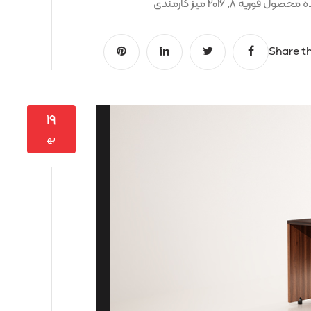
Share th
۱۹
به‍