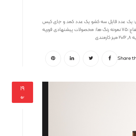
 و کارشناسی دیکا کد کالا: OCT00001015 شامل: یک عدد فایل سه کشو یک عدد کمد و جای کیس
به همراه کنفرانس الحاقی ابعاد: طول: ۱۷۰ عرض: ۲۱۰ ارتفاع: ۷۵ نمونه رنگ ها: محصولات پیشنهادی فوریه
Share th
۱۹
به‍