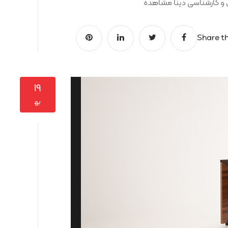
Share th
۱۹
به‍