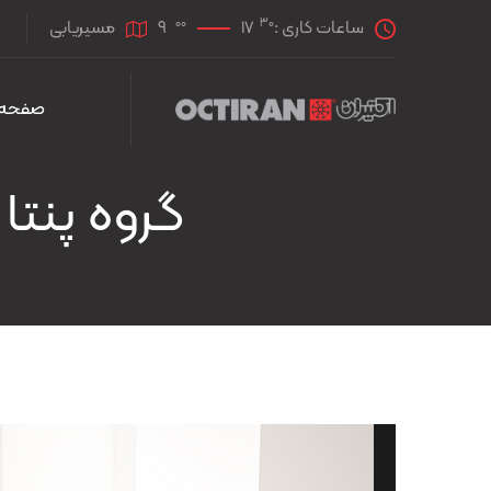
00
30
ساعات کاری :
17
9
مسیریابی
صفحه 
گروه پنتا Archives | صفحه 2 از 4 | اکتیرا