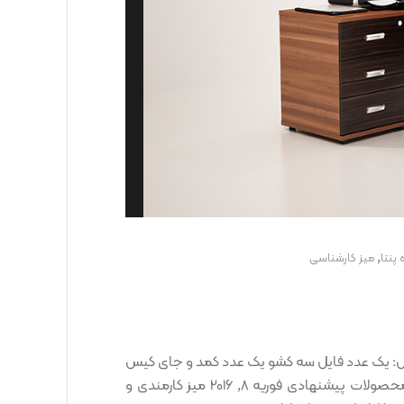
,
 پنتا
ميز کارشناسی
دی و کارشناسی ونداد کد کالا: OCT00001297 شامل: یک عدد فایل سه کشو یک عدد کمد و جای کیس
ابعاد: طول: ۱۷۰ عرض: ۱۶۰ ارتفاع: ۷۵ نمونه رنگ ها: محصولات پیشنهادی فوریه 8, 2016 میز کارمندی و