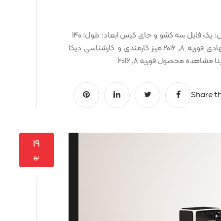
میز کارمندی و کارشناسی سایا کد کالا: OCT00001298 شامل: یک فایل سه کشو و جای کیس ابعاد: طول: ۱۴۰
عرض: ۱۵۰ ارتفاع: ۷۵ نمونه رنگ ها: محصولات پیشنهادی فوریه 8, 2016 میز کارمندی و کارشناسی دیکا
Share th
۱۹
به‍