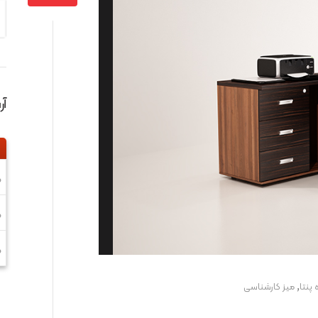
آ
0
0
0
,
 پنتا
ميز کارشناسی