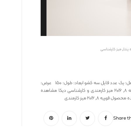
,
 پنتا
ميز کارشناسی
میز کارمندی و کارشناسی ساتیا کد کالا: OCT00001295 شامل: یک عدد فایل سه کشو ابعاد: طول: ۱۵۰ عرض:
۷۰ ارتفاع: ۷۵ نمونه رنگ ها: محصولات پیشنهادی فوریه 8, 2016 میز کارمندی و کارشناسی دیکا مشاهده
Share th