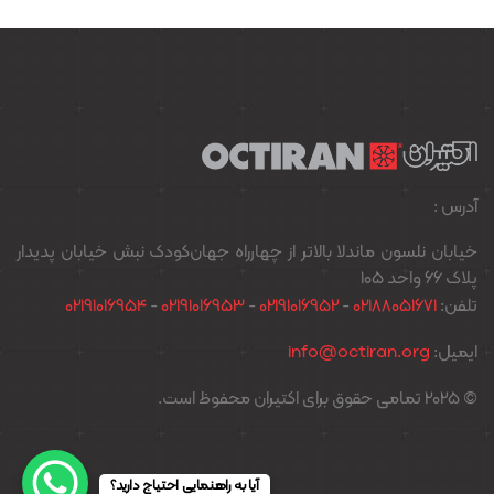
آدرس :
خیابان نلسون ماندلا بالاتر از چهارراه جهان‌کودک نبش خیابان پدیدار
پلاک ۶۶ واحد ۱۰۵
تلفن:
02188051671
-
02191016952
-
02191016953
-
02191016954
ایمیل:
info@octiran.org
© 2025 تمامی حقوق برای اکتیران محفوظ است.
آیا به راهنمایی احتیاج دارید؟