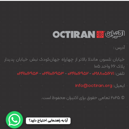
آدرس :
خیابان نلسون ماندلا بالاتر از چهارراه جهان‌کودک نبش خیابان پدیدار
پلاک ۶۶ واحد ۱۰۵
تلفن:
02188051671
-
02191016952
-
02191016953
-
02191016954
ایمیل:
info@octiran.org
© 2025 تمامی حقوق برای اکتیران محفوظ است.
آیا به راهنمایی احتیاج دارید؟