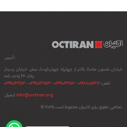
آدرس :
خیابان نلسون ماندلا بالاتر از چهارراه جهان‌کودک نبش خیابان پدیدار
پلاک ۶۶ واحد ۱۰۵
02191016954
-
02191016953
-
02191016952
-
02188051671
تلفن:
ایمیل:
info@octiran.org
© 2025 تمامی حقوق برای اکتیران محفوظ است.