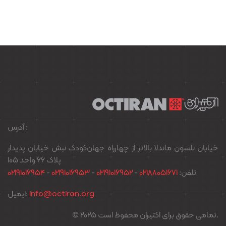
آدرس :
خیابان نلسون ماندلا بالاتر از چهارراه جهان‌کودک نبش خیابان پدیدار
پلاک ۶۶ واحد ۱۰۵
02191016954
-
02191016953
-
02191016952
-
02188051671
تلفن:
ایمیل:
info@octiran.org
© 2025 تمامی حقوق برای اکتیران محفوظ است.