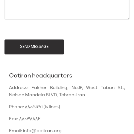
SEND MESSAGE
Octiran
headquarters
Address: Fakher Building, No.12, West Taban St.,
Nelson Mandela BLVD, Tehran-Iran
Phone:
88051671
(10 lines)
Fax:
88038882
Email:
info@octiran.org