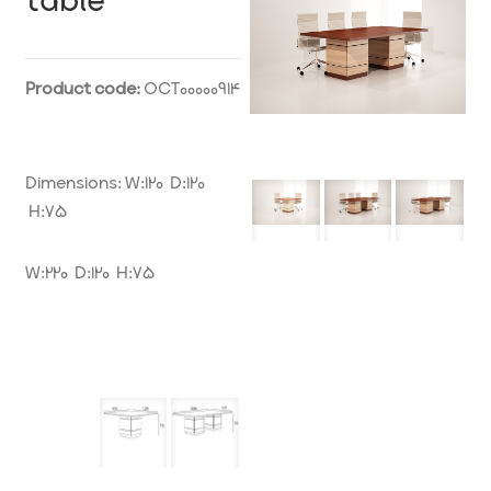
table
Product code:
OCT00000914
Dimensions: W:120 D:120
H:75
W:220 D:120 H:75