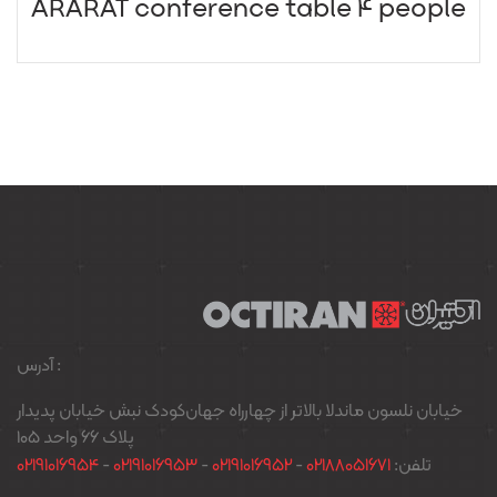
ARARAT conference table 4 people
آدرس :
خیابان نلسون ماندلا بالاتر از چهارراه جهان‌کودک نبش خیابان پدیدار
پلاک ۶۶ واحد ۱۰۵
02191016954
-
02191016953
-
02191016952
-
02188051671
تلفن: