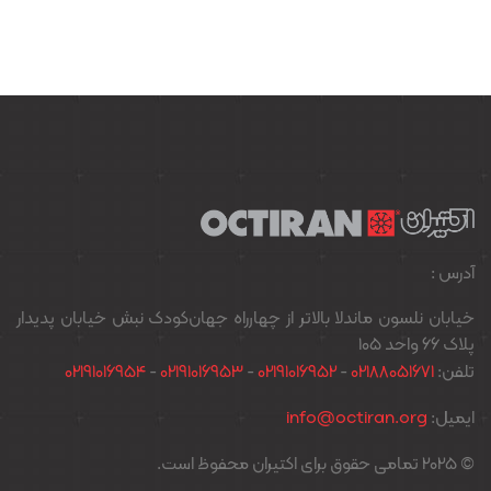
آدرس :
خیابان نلسون ماندلا بالاتر از چهارراه جهان‌کودک نبش خیابان پدیدار
پلاک ۶۶ واحد ۱۰۵
تلفن:
02188051671
-
02191016952
-
02191016953
-
02191016954
ایمیل:
info@octiran.org
© 2025 تمامی حقوق برای اکتیران محفوظ است.