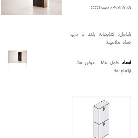
کد کالا:
OCT00001020
شامل: کتابخانه بلند با درب
تمام ملامينه
ابعاد
: طول: ۱۸۰ عرض: ۵۰
ارتفاع: ۹۰