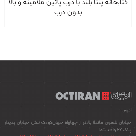
کتابخانه پنتا بلند با درب پائين ملامينه و بالا
بدون درب
آدرس :
خیابان نلسون ماندلا بالاتر از چهارراه جهان‌کودک نبش خیابان پدیدار
پلاک ۶۶ واحد ۱۰۵