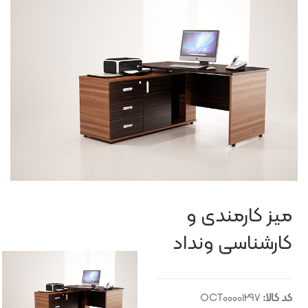
میز کارمندی و
کارشناسی ونداد
کد کالا:
OCT00001297