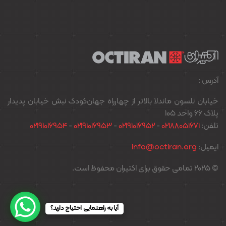
آدرس :
خیابان نلسون ماندلا بالاتر از چهارراه جهان‌کودک نبش خیابان پدیدار
پلاک ۶۶ واحد ۱۰۵
تلفن:
02188051671
-
02191016952
-
02191016953
-
02191016954
ایمیل:
info@octiran.org
© 2025 تمامی حقوق برای اکتیران محفوظ است.
آیا به راهنمایی احتیاج دارید؟