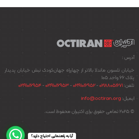
آدرس :
خیابان نلسون ماندلا بالاتر از چهارراه جهان‌کودک نبش خیابان پدیدار
پلاک ۶۶ واحد ۱۰۵
تلفن:
02188051671
-
02191016952
-
02191016953
-
02191016954
ایمیل:
info@octiran.org
© 2025 تمامی حقوق برای اکتیران محفوظ است.
آیا به راهنمایی احتیاج دارید؟