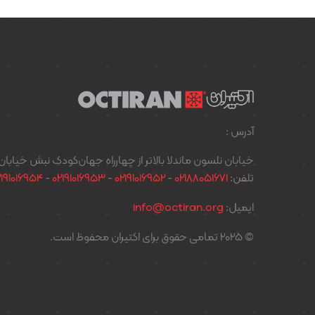
آدرس :
خیابان نلسون ماندلا بالاتر از چهارراه جهان‌کودک نبش خیابان پدیدار پل
تلفن:
02188051671
-
02191016952
-
02191016953
-
2191016954
ایمیل:
info@octiran.org
© 2025 تمامی حقوق برای اکتیران محفوظ است.