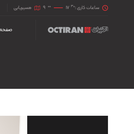
00
30
ساعات کاری :
17
9
مسیریابی
صفحه 