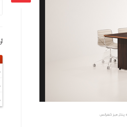
آ
0
0
0
,
 پنتا
ميز کنفرانس