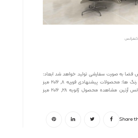
کنفرانس
الا: OCT00000794 شامل: بر اساس فضا به صورت سفارشی تولید خواهد شد ابعاد:
طول: سفارشی عرض: سفارشی ارتفاع: سفارشی نمونه رنگ ها: محصولات پیشنهادی فوریه 8, 2016 میز
کنفرانس آرتان مشاهده محصول فوریه 8, 2016 میز کنفرانس آرتین مشاهده محصول ژانویه 28, 2016 میز
Share th