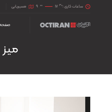
00
30
ساعات کاری :
17
9
مسیریابی
صفحه 
ميز کنفرا