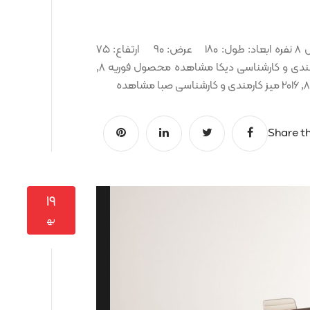
میز کنفرانس آرتان کد کالا: OCT00000025 شامل: کنفرانس 8 نفره ابعاد: طول: ۱۸۰ عرض: ۹۰ ارتفاع: ۷۵
نمونه رنگ ها: محصولات پیشنهادی فوریه 8, 2016 میز کارمندی و کارشناسی دیکا مشاهده محصول فوریه 8,
Share th
۱۹
به‍