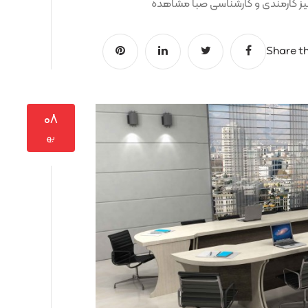
Share th
۰۸
به‍