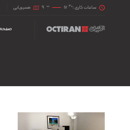
00
30
ساعات کاری :
17
9
مسیریابی
صفحه 