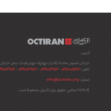
آدرس :
خیابان نلسون ماندلا بالاتر از چهارراه جهان‌کودک نبش خیابان پدیدار پل
تلفن:
02188051671
-
02191016952
-
02191016953
-
2191016954
ایمیل:
info@octiran.org
© 2025 تمامی حقوق برای اکتیران محفوظ است.